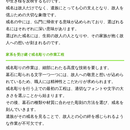
や生き様を反映するものです。
戒名は故人だけでなく、遺族にとっても心の支えとなり、故人を
偲ぶための大切な象徴です。
戒名の中には、仏門に帰依する意味が込められており、選ばれる
名にはそれぞれに深い意味があります。
選ばれた戒名には、生前の故人の人となりや、その家族が抱く故
人への想いが刻まれるのです。
家系を受け継ぐ戒名彫りの作業工程
戒名彫りの作業は、細部にわたる高度な技術を要します。
墓石に彫られる文字一つ一つには、故人への敬意と想いが込めら
れているため、職人には精神性とこだわりが求められます。
戒名彫りを行う上での最初の工程は、適切なフォントや文字の大
きさを選ぶことから始まります。
その後、墓石の種類や材質に合わせた彫刻の方法を選び、戒名を
刻んでいきます。
遺族がその戒名を見ることで、故人との心の絆を感じられるよう
な作業が不可欠です。