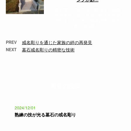
墓石施工に関するご相談は、川崎
市多摩区に拠点を置く株式会社誠
石材までどうぞ。神奈川県、東京
都、埼玉県 …
PREV
戒名彫りを通じた家族の絆の再発見
NEXT
墓石戒名彫りの精密な技術
最近の投稿
2024/12/01
熟練の技が光る墓石の戒名彫り